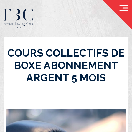
COURS COLLECTIFS DE
ACCUEIL
BOXE ABONNEMENT
NOS
ARGENT 5 MOIS
PROFESSEURS
COACHING
INDIVIDUEL
COACHING
À
PLUSIEURS