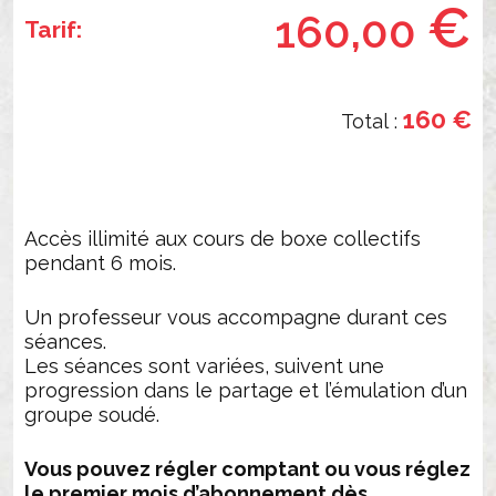
€
de
160,00
SECTION
Tarif:
boxe
COMPETITION
Abonnement
Argent
NOTRE
5
160 €
Total :
mois
OFFRE
AUX
ENTREPRISES
Accès illimité aux cours de boxe collectifs
NOTRE
pendant 6 mois.
HISTOIRE
Un professeur vous accompagne durant ces
NOTRE
séances.
SALLE
Les séances sont variées, suivent une
progression dans le partage et l’émulation d’un
ILS
groupe soudé.
PARLENT
Vous pouvez régler comptant ou vous réglez
DE
le premier mois d’abonnement dès