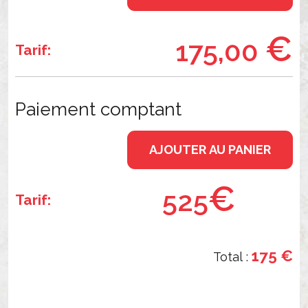
Cours
SECTION
collectifs
€
de
175,00
COMPETITION
Tarif:
boxe
Abonnement
NOTRE
Bronze
OFFRE
Paiement comptant
AUX
ENTREPRISES
AJOUTER AU PANIER
NOTRE
HISTOIRE
€
525
Tarif:
NOTRE
SALLE
175 €
Total :
ILS
PARLENT
DE